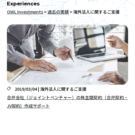
Experiences
OWL Investments
>
過去の実績
>
海外法人に関するご支援
2019/03/04 | 海外法人に関するご支援
合弁会社（ジョイントベンチャー）の株主間契約（合弁契約・
JV契約）作成サポート