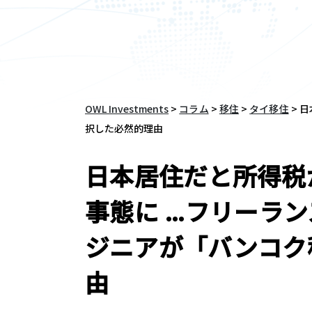
OWL Investments
>
コラム
>
移住
>
タイ移住
>
日
択した必然的理由
日本居住だと所得税
事態に …フリーラ
ジニアが「バンコク
由