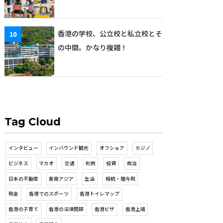
香港の学校、公立校と私立校とそ
の中間。かなり複雑！
Tag Cloud
インタビュー
インバウンド観光
オフショア
カジノ
ビジネス
マカオ
交通
判例
投資
政治
日本の不動産
東南アジア
生活
相続・贈与税
税金
香港でのスポーツ
香港トイレマップ
香港の子育て
香港の法律問題
香港ビザ
香港上場