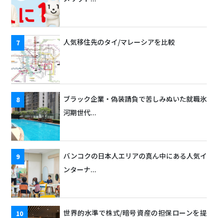
人気移住先のタイ/マレーシアを比較
ブラック企業・偽装請負で苦しみぬいた就職氷
河期世代...
バンコクの日本人エリアの真ん中にある人気イ
ンターナ...
世界的水準で株式/暗号資産の担保ローンを提