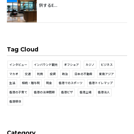
供するE...
Tag Cloud
インタビュー
インバウンド観光
オフショア
カジノ
ビジネス
マカオ
交通
判例
投資
政治
日本の不動産
東南アジア
生活
相続・贈与税
税金
香港でのスポーツ
香港トイレマップ
香港の子育て
香港の法律問題
香港ビザ
香港上場
香港法人
香港移住
Category