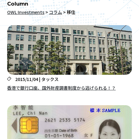
Column
OWL Investments
>
コラム
>
移住
2015/11/04 | タックス
香港で銀行口座、国外財産調書制度から逃げられる！？