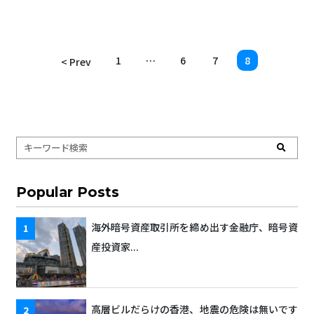
1
…
6
7
8
< Prev
Popular Posts
海外暗号資産取引所を締め出す金融庁、暗号資
産投資家...
高層ビルだらけの香港、地震の危険は無いです