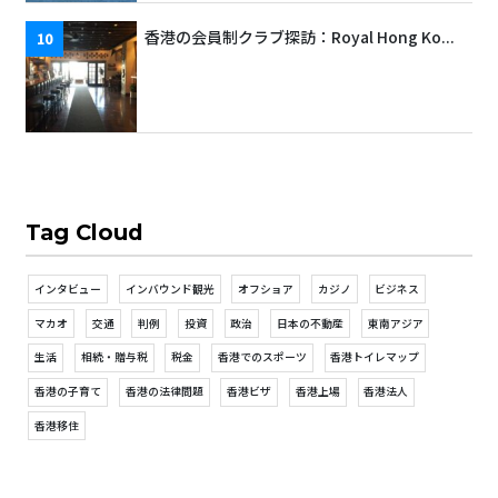
香港の会員制クラブ探訪：Royal Hong Ko...
Tag Cloud
インタビュー
インバウンド観光
オフショア
カジノ
ビジネス
マカオ
交通
判例
投資
政治
日本の不動産
東南アジア
生活
相続・贈与税
税金
香港でのスポーツ
香港トイレマップ
香港の子育て
香港の法律問題
香港ビザ
香港上場
香港法人
香港移住