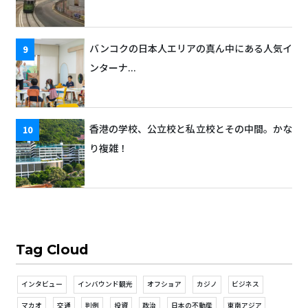
バンコクの日本人エリアの真ん中にある人気イ
ンターナ...
香港の学校、公立校と私立校とその中間。かな
り複雑！
Tag Cloud
インタビュー
インバウンド観光
オフショア
カジノ
ビジネス
マカオ
交通
判例
投資
政治
日本の不動産
東南アジア