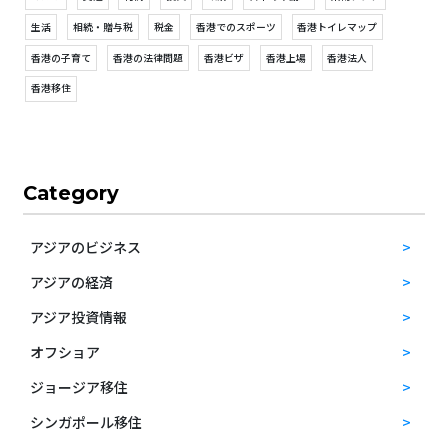
生活
相続・贈与税
税金
香港でのスポーツ
香港トイレマップ
香港の子育て
香港の法律問題
香港ビザ
香港上場
香港法人
香港移住
Category
アジアのビジネス
アジアの経済
アジア投資情報
オフショア
ジョージア移住
シンガポール移住