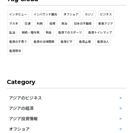
インタビュー
インバウンド観光
オフショア
カジノ
ビジネス
マカオ
交通
判例
投資
政治
日本の不動産
東南アジア
生活
相続・贈与税
税金
香港でのスポーツ
香港トイレマップ
香港の子育て
香港の法律問題
香港ビザ
香港上場
香港法人
香港移住
Category
アジアのビジネス
アジアの経済
アジア投資情報
オフショア