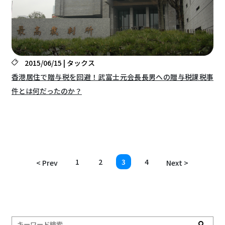
2015/06/15 | タックス
香港居住で贈与税を回避！武富士元会長長男への贈与税課税事
件とは何だったのか？
1
2
3
4
< Prev
Next >